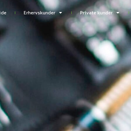
ide
Erhervskunder
Private kunder