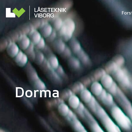
Fors
Dorma